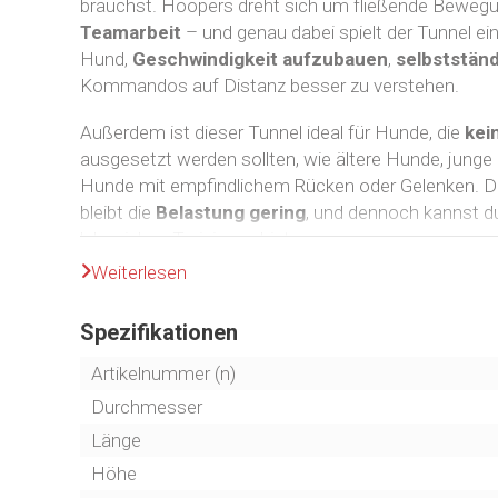
brauchst. Hoopers dreht sich um fließende Beweg
Teamarbeit
– und genau dabei spielt der Tunnel ein
Hund,
Geschwindigkeit aufzubauen
,
selbstständ
Kommandos auf Distanz besser zu verstehen.
Außerdem ist dieser Tunnel ideal für Hunde, die
kei
ausgesetzt werden sollten, wie ältere Hunde, jun
Hunde mit empfindlichem Rücken oder Gelenken. Da
bleibt die
Belastung gering
, und dennoch kannst d
lehrreiches Training anbieten.
Weiterlesen
Für Trainer und Hundeschulen ist dieses Produkt b
Tunnel ist
leicht
,
stabil
und einfach zu transportier
Spezifikationen
kurzer Zeit verschiedene Parcours aufbauen, anpas
Artikelnummer (n)
Dank der
UV-beständigen Plane
ist der Tunnel sow
Durchmesser
Außenbereich geeignet – unabhängig von der Jahres
Länge
Vorteile Hoopers-Tunnel
Höhe