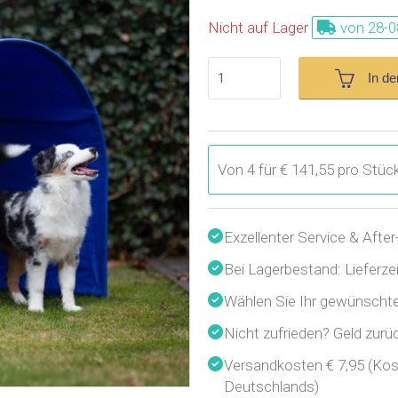
Nicht auf Lager
von 28-0
In d
Von 4 für € 141,55 pro Stüc
Exzellenter Service & After
Bei Lagerbestand: Lieferze
Wählen Sie Ihr gewünscht
Nicht zufrieden? Geld zurüc
Versandkosten € 7,95 (Kos
Deutschlands)