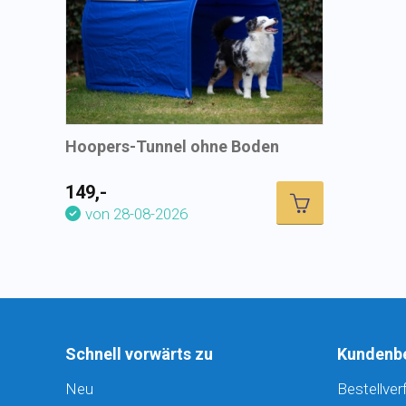
Hoopers-Tunnel ohne Boden
149,-
von 28-08-2026
Schnell vorwärts zu
Kundenb
Neu
Bestellver