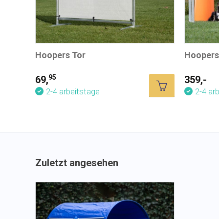
Hoopers Tor
Hoopers 
95
69,
359,-
2-4 arbeitstage
2-4 ar
Zuletzt angesehen