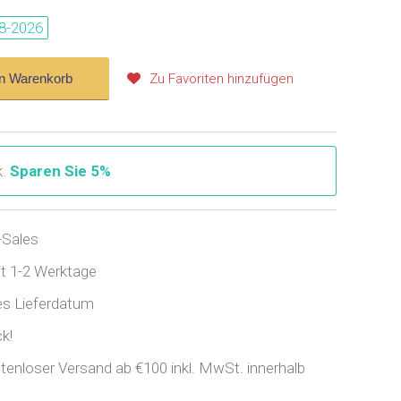
8-2026
en Warenkorb
Zu Favoriten hinzufügen
k.
Sparen Sie 5%
-Sales
it 1-2 Werktage
es Lieferdatum
k!
tenloser Versand ab €100 inkl. MwSt. innerhalb