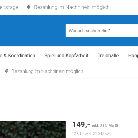
beitstage
Bezahlung im Nachhinein möglich
e & Koordination
Spiel und Kopfarbeit
Treibbälle
Hoo
Bezahlung im Nachhinein möglich
149,-
inkl. 21% MwSt.
123,14
exkl. 21% MwSt.