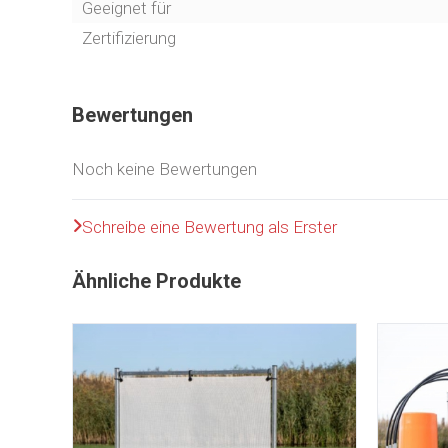
Geeignet für
Sicherer Hoopers-Tunnel ohne Boden
für op
Hund bewegt sich
schneller und natürlicher
du
Zertifizierung
Leichtgewichtig
und einfach zu transportieren
Langlebiges Design
ohne verschleißenden Bod
Bewertungen
Noch keine Bewertungen
Schreibe eine Bewertung als Erster
Ähnliche Produkte