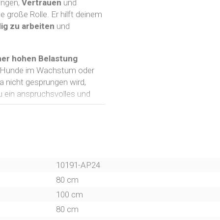
ungen,
Vertrauen
und
e große Rolle. Er hilft deinem
ig zu arbeiten
und
ner hohen Belastung
ge Hunde im Wachstum oder
 nicht gesprungen wird,
u ein anspruchsvolles und
esonders interessant. Der
en. Dadurch kannst du in
sen oder erweitern.
10191-AP24
ohl für den Innen- als auch
80 cm
zeit.
100 cm
80 cm