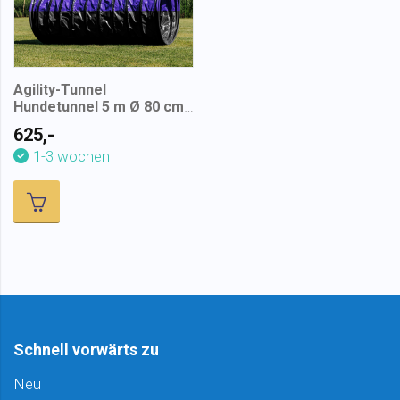
Agility-Tunnel
Hundetunnel 5 m Ø 80 cm
– halb Anti-Rutsch
625,-
1-3 wochen
Schnell vorwärts zu
Neu