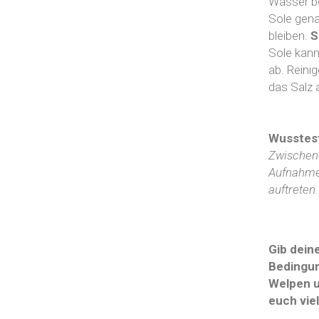
Wasser be
Sole gena
bleiben.
S
Sole kann
ab. Reini
das Salz 
Wusstes
Zwischen 
Aufnahme 
auftreten
Gib dein
Bedingun
Welpen u
euch vie