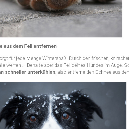
e aus dem Fell entfernen
rgt für jede Menge Winterspaß. Durch den frischen, knirsc
le werfen ... Behalte aber das Fell deines Hundes im Auge. S
n schneller unterkühlen
, also entferne den Schnee aus dem