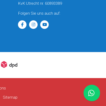
KvK Utrecht nr. 60893389
Folgen Sie uns auch auf:
ons
Sitemap