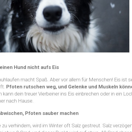
deinen Hund nicht aufs Eis
huhlaufen macht Spaß. Aber vor allem für Menschen! Eis ist se
ft.
Pfoten rutschen weg, und Gelenke und Muskeln könn
kann dein treuer Vierbeiner ins Eis einbrechen oder in ein Lo
rher nach Hause.
abwischen, Pfoten sauber machen
 zu verhindern, wird im Winter oft Salz gestreut. Salz verzöge