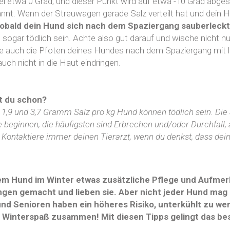
i etwa 0 Grad, und dieser Punkt wird auf etwa -10 Grad abg
nnt. Wenn der Streuwagen gerade Salz verteilt hat und dein H
obald dein Hund sich nach dem Spaziergang sauberleckt,
 sogar tödlich sein. Achte also gut darauf und wische nicht 
ge auch die Pfoten deines Hundes nach dem Spaziergang mit
auch nicht in die Haut eindringen.
t du schon?
1,9 und 3,7 Gramm Salz pro kg Hund können tödlich sein. Di
beginnen, die häufigsten sind Erbrechen und/oder Durchfall
. Kontaktiere immer deinen Tierarzt, wenn du denkst, dass de
em Hund im Winter etwas zusätzliche Pflege und Aufmer
gen gemacht und lieben sie. Aber nicht jeder Hund mag 
nd Senioren haben ein höheres Risiko, unterkühlt zu we
l Winterspaß zusammen! Mit diesen Tipps gelingt das be