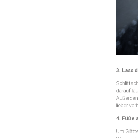
3. Lass 
Schlittsc
darauf läu
Außerdem 
lieber vo
4. Füße 
Um Glätte